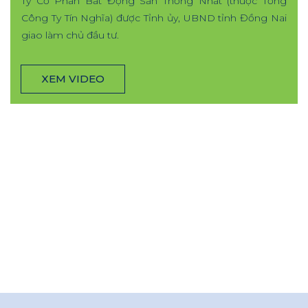
Ty Cổ Phần Bất Động Sản Thống Nhất (thuộc Tổng
Công Ty Tín Nghĩa) được Tỉnh ủy, UBND tỉnh Đồng Nai
giao làm chủ đầu tư.
XEM VIDEO