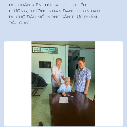
TẬP HUẤN KIẾN THỨC ATTP CHO TIỂU
THƯƠNG, THƯƠNG NHÂN ĐANG BUÔN BÁN
TẠI CHỢ ĐẦU MỐI NÔNG SẢN THỰC PHẨM
DẦU GIÂY