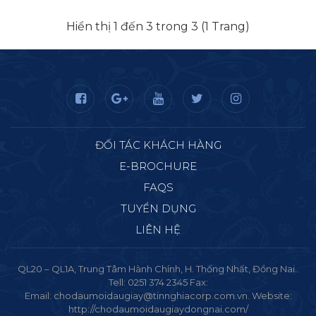
Hiển thị 1 đến 3 trong 3 (1 Trang)
ĐỐI TÁC KHÁCH HÀNG
E-BROCHURE
FAQS
TUYỂN DỤNG
LIÊN HỆ
QL20 – QL1A, Trung Tâm Hành Chính, H. Thống Nhất, Đồng Nai..
Tell: 0251 374 2345 Fax:
Email: chodaumoidaugiay@tinnghiacorp.com.vn. Website:
http://chodaumoidaugiaydongnai.com/