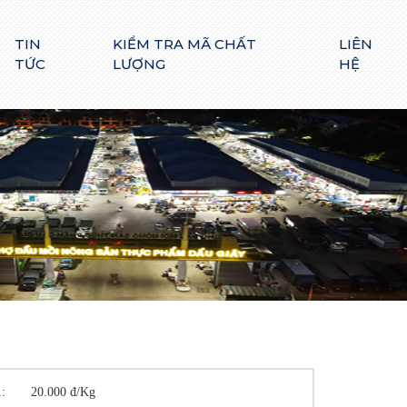
TIN
KIỂM TRA MÃ CHẤT
LIÊN
TỨC
LƯỢNG
HỆ
ại 1:
20.000 đ/Kg