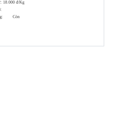
2:
18.000 đ/Kg
3:
g:
Còn