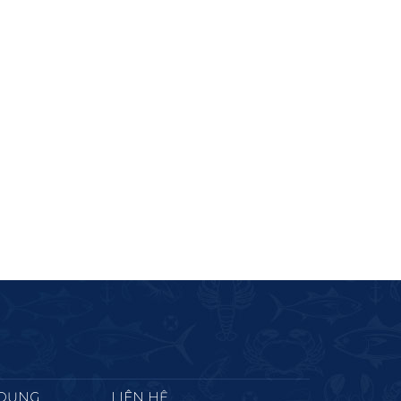
 DỤNG
LIÊN HỆ