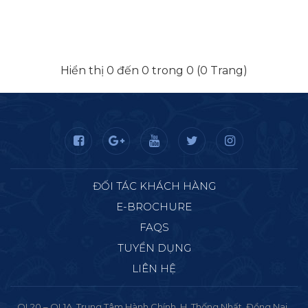
Hiển thị 0 đến 0 trong 0 (0 Trang)
ĐỐI TÁC KHÁCH HÀNG
E-BROCHURE
FAQS
TUYỂN DỤNG
LIÊN HỆ
QL20 – QL1A, Trung Tâm Hành Chính, H. Thống Nhất, Đồng Nai..