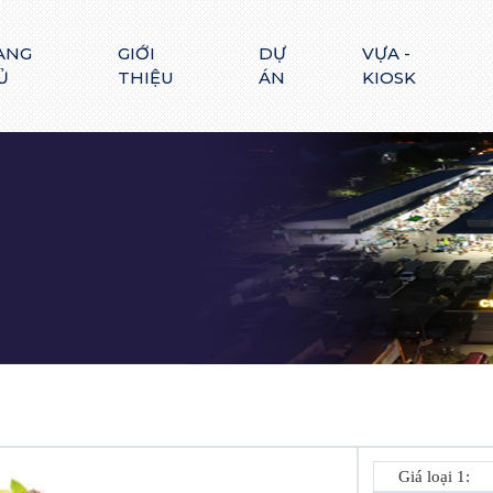
ANG
GIỚI
DỰ
VỰA -
Ủ
THIỆU
ÁN
KIOSK
Giá loại 1: